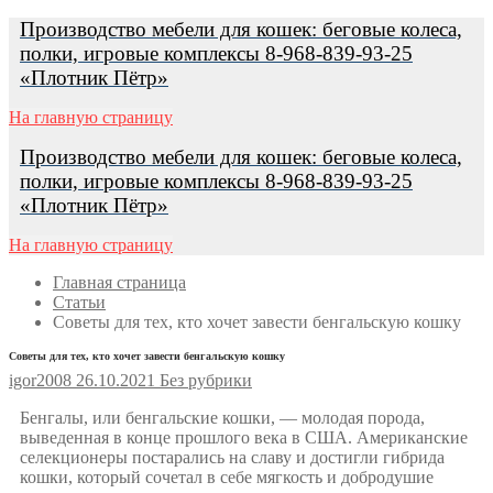
Перейти
Меню
Закрыть
Производство мебели для кошек: беговые колеса,
к
полки, игровые комплексы 8-968-839-93-25
содержимому
«Плотник Пётр»
На главную страницу
Производство мебели для кошек: беговые колеса,
полки, игровые комплексы 8-968-839-93-25
«Плотник Пётр»
На главную страницу
Главная страница
Статьи
Советы для тех, кто хочет завести бенгальскую кошку
Советы для тех, кто хочет завести бенгальскую кошку
igor2008
26.10.2021
Без рубрики
Бенгалы, или бенгальские кошки, — молодая порода,
выведенная в конце прошлого века в США. Американские
селекционеры постарались на славу и достигли гибрида
кошки, который сочетал в себе мягкость и добродушие