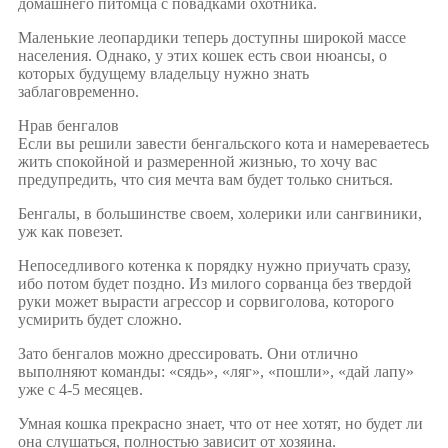
домашнего питомца с повадками охотника.
Маленькие леопардики теперь доступны широкой массе
населения. Однако, у этих кошек есть свои нюансы, о
которых будущему владельцу нужно знать
заблаговременно.
Нрав бенгалов
Если вы решили завести бенгальского кота и намереваетесь
жить спокойной и размеренной жизнью, то хочу вас
предупредить, что сия мечта вам будет только сниться.
Бенгалы, в большинстве своем, холерики или сангвиники,
уж как повезет.
Непоседливого котенка к порядку нужно приучать сразу,
ибо потом будет поздно. Из милого сорванца без твердой
руки может вырасти агрессор и сорвиголова, которого
усмирить будет сложно.
Зато бенгалов можно дрессировать. Они отлично
выполняют команды: «сядь», «ляг», «пошли», «дай лапу»
уже с 4-5 месяцев.
Умная кошка прекрасно знает, что от нее хотят, но будет ли
она слушаться, полностью зависит от хозяина.