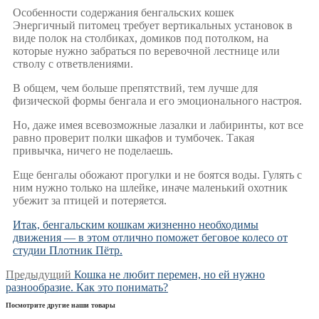
Особенности содержания бенгальских кошек
Энергичный питомец требует вертикальных установок в
виде полок на столбиках, домиков под потолком, на
которые нужно забраться по веревочной лестнице или
стволу с ответвлениями.
В общем, чем больше препятствий, тем лучше для
физической формы бенгала и его эмоционального настроя.
Но, даже имея всевозможные лазалки и лабиринты, кот все
равно проверит полки шкафов и тумбочек. Такая
привычка, ничего не поделаешь.
Еще бенгалы обожают прогулки и не боятся воды. Гулять с
ним нужно только на шлейке, иначе маленький охотник
убежит за птицей и потеряется.
Итак, бенгальским кошкам жизненно необходимы
движения — в этом отлично поможет беговое колесо от
студии Плотник Пётр.
Навигация
Предыдущая
Предыдущий
Кошка не любит перемен, но ей нужно
запись:
разнообразие. Как это понимать?
по
Посмотрите другие наши товары
записям